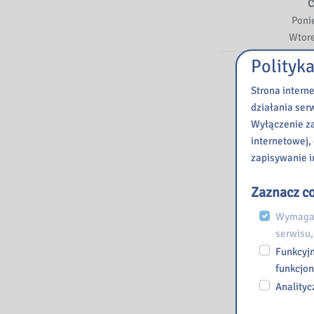
C
Poni
Wtore
Polityka
Strona intern
działania ser
Wyłączenie za
internetowej,
zapisywanie i
Zaznacz co
Wymagan
serwisu,
Funkcyjn
funkcjon
Analityc