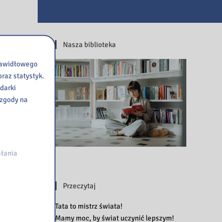
Nasza biblioteka
prawidłowego
raz statystyk.
darki
 zgody na
łania
Przeczytaj
Tata to mistrz świata!
Mamy moc, by świat uczynić lepszym!