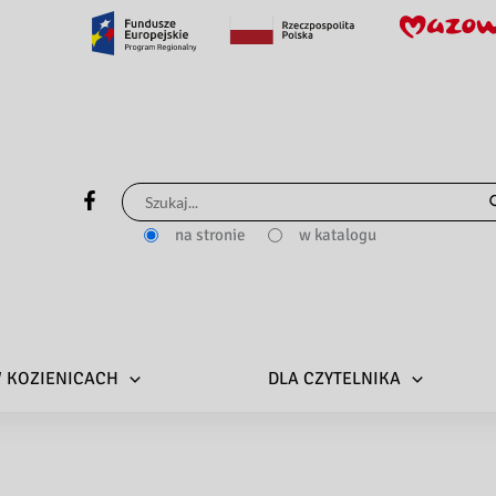
Szukaj
dla:
na stronie
w katalogu
 W KOZIENICACH
DLA CZYTELNIKA