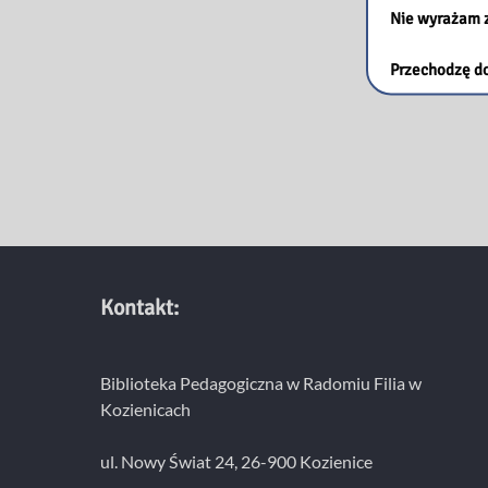
Nie wyrażam 
Przechodzę do
Kontakt:
Biblioteka Pedagogiczna w Radomiu Filia w
Kozienicach
ul. Nowy Świat 24, 26-900 Kozienice