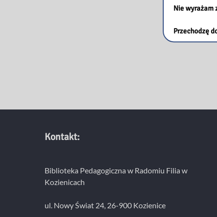
Nie wyrażam 
Przechodzę do
Kontakt:
Biblioteka Pedagogiczna w Radomiu Filia w
Kozienicach
ul. Nowy Świat 24, 26-900 Kozienice