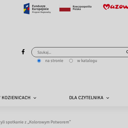
Szukaj
dla:
na stronie
w katalogu
 W KOZIENICACH
DLA CZYTELNIKA
zyli spotkanie z „Kolorowym Potworem”