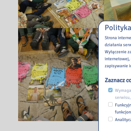
Polityka
Strona intern
działania ser
Wyłączenie za
internetowej,
zapisywanie i
Zaznacz co
Wymagan
serwisu,
Funkcyjn
funkcjon
Analityc