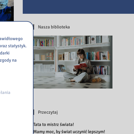
Nasza biblioteka
prawidłowego
raz statystyk.
darki
 zgody na
łania
Przeczytaj
Tata to mistrz świata!
Mamy moc, by świat uczynić lepszym!