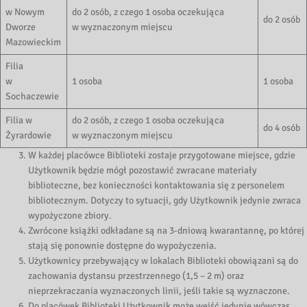
w Nowym
do 2 osób, z czego 1 osoba oczekująca
do 2 osób
Dworze
w wyznaczonym miejscu
Mazowieckim
Filia
w
1 osoba
1 osoba
Sochaczewie
Filia w
do 2 osób, z czego 1 osoba oczekująca
do 4 osób
Żyrardowie
w wyznaczonym miejscu
W każdej placówce Biblioteki zostaje przygotowane miejsce, gdzie
Użytkownik będzie mógł pozostawić zwracane materiały
biblioteczne, bez konieczności kontaktowania się z personelem
bibliotecznym. Dotyczy to sytuacji, gdy Użytkownik jedynie zwraca
wypożyczone zbiory.
Zwrócone książki odkładane są na 3-dniową kwarantannę, po której
stają się ponownie dostępne do wypożyczenia.
Użytkownicy przebywający w lokalach Biblioteki obowiązani są do
zachowania dystansu przestrzennego (1,5 – 2 m) oraz
nieprzekraczania wyznaczonych linii, jeśli takie są wyznaczone.
Do placówek Biblioteki Użytkownik może wejść jedynie wówczas,