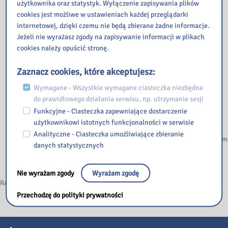
użytkownika oraz statystyk. Wyłączenie zapisywania plików
w przypadku braku możliwości złożenia zamówienia on-line
cookies jest możliwe w ustawieniach każdej przeglądarki
oferujemy telefoniczne oraz mailowe zamawianie pozycji,
internetowej, dzięki czemu nie będą zbierane żadne informacje.
Jeżeli nie wyrażasz zgody na zapisywanie informacji w plikach
osoby chcące zapisać się do Biblioteki prosimy o wcześniejsze
cookies należy opuścić stronę.
zapoznanie się z „Regulaminem Udostępniania Zbiorów i
Świadczenia Usług w Pedagogicznej Bibliotece Wojewódzkiej (…)
Zaznacz cookies, które akceptujesz:
dostępnym na stronie internetowej Biblioteki,
prosimy o nieprzychodzenie z dziećmi; obecność dziecka zwiększa
Wymagane - Wszystkie wymagane ciasteczka niezbędne
ilość osób prze-bywających w placówce, tym samym uniemożliwia
do prawidłowego działania serwisu, np. utrzymanie sesji
innym dorosłym Użytkownikom skorzystanie z usług Biblioteki,
Funkcyjne - Ciasteczka zapewniające dostarczenie
prosimy o nieprzychodzenie do placówek Biblioteki w przypadku
użytkownikowi istotnych funkcjonalności w serwisie
stwierdzenia u siebie podwyższonej temperatury, bądź innych
Analityczne - Ciasteczka umożliwiające zbieranie
objawów chorobowych, mogących wskazywać na zarażenie wirusem
danych statystycznych
COVID – 19. Osoby z wyraźnymi objawami chorobowymi zostaną
poproszone o opuszczenie Biblioteki.
Nie wyrażam zgody
Wyrażam zgodę
RAZEM ZADBAJMY O NASZE WSPÓLNE BEZPIECZEŃSTWO I ZDROWIE
Przechodzę do polityki prywatności