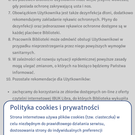
gdy posiada ochronę zakrywającą usta i nos.
Obowiązkiem Użytkownika jest także dezynfekcja dłoni, dodatkowo
rekomendujemy zakładanie rękawic ochronnych. Płyny do
dezynfekcji oraz jednorazowe rękawice ochronne dostępne są w
każdej placówce Biblioteki.
Pracownik Biblioteki może odmówić obsługi Użytkownikowi w
przypadku nieprzestrzegania przez niego powyższych wymogów
sanitarnych.
W zależności od rozwoju sytuacji epidemicznej powyższe zasady
mogą ulegać zmianom, o których na bieżąco będziemy Państwa
informować.
Pozostałe rekomendacje dla Użytkowników:
zachęcamy do korzystania ze zbiorów dostępnych on-line z oferty
czytelni internetowej IBUK Libra, do których Biblioteka wykupiła
dostęp; kody dostępu Użytkownik zapisany do Biblioteki może
Polityka cookies i prywatności
zamówić i otrzymać mailowo,
Strona internetowa używa plików cookies (tzw. ciasteczka) w
prosimy o składanie zamówień poprzez konto internetowe z
celu niezbędnym do prawidłowego działania serwisu,
komputerów spoza placówek Biblioteki bądź przy pomocy urządzeń
dostosowania strony do indywidualnych preferencji
mobilnych,