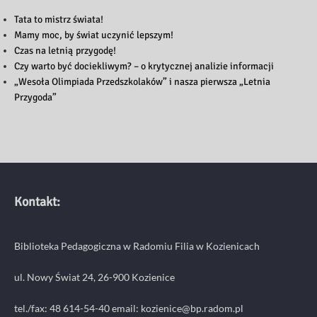
Tata to mistrz świata!
Mamy moc, by świat uczynić lepszym!
Czas na letnią przygodę!
Czy warto być dociekliwym? – o krytycznej analizie informacji
„Wesoła Olimpiada Przedszkolaków” i nasza pierwsza „Letnia
Przygoda”
Kontakt:
Biblioteka Pedagogiczna w Radomiu Filia w Kozienicach
ul. Nowy Świat 24, 26-900 Kozienice
tel./fax: 48 614-54-40 email:
kozienice@bp.radom.pl