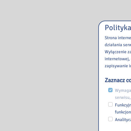
Polityka
Strona intern
działania ser
Wyłączenie za
internetowej,
zapisywanie i
Zaznacz co
Wymagan
serwisu,
Funkcyjn
funkcjon
Analityc