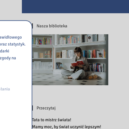
Nasza biblioteka
prawidłowego
raz statystyk.
darki
 zgody na
łania
Przeczytaj
Tata to mistrz świata!
Mamy moc, by świat uczynić lepszym!