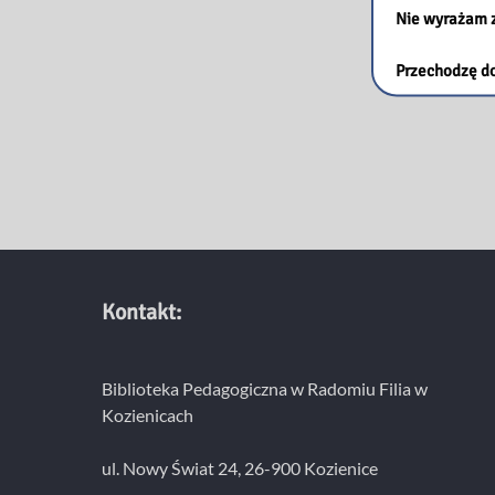
Nie wyrażam 
Przechodzę do
Kontakt:
Biblioteka Pedagogiczna w Radomiu Filia w
Kozienicach
ul. Nowy Świat 24, 26-900 Kozienice