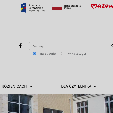
Szukaj
dla:
na stronie
w katalogu
 W KOZIENICACH
DLA CZYTELNIKA