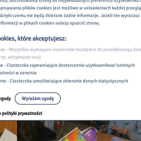
wisu, dostosowania strony do indywidualnych preferencji użytkownika o
pisywania plików cookies jest możliwe w ustawieniach każdej przeglą
 dzięki czemu nie będą zbierane żadne informacje. Jeżeli nie wyrażasz
nformacji w plikach cookies należy opuścić stronę.
okies, które akceptujesz:
e - Wszystkie wymagane ciasteczka niezbędne do prawidłowego dzia
 np. utrzymanie sesji
e - Ciasteczka zapewniające dostarczenie użytkownikowi istotnych
alności w serwisie
zne - Ciasteczka umożliwiające zbieranie danych statystycznych
zgody
Wyrażam zgodę
 polityki prywatności