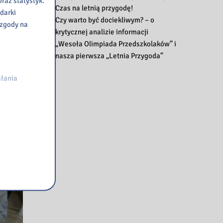
raz statystyk.
Czas na letnią przygodę!
darki
Czy warto być dociekliwym? – o
 zgody na
krytycznej analizie informacji
„Wesoła Olimpiada Przedszkolaków” i
nasza pierwsza „Letnia Przygoda”
łania