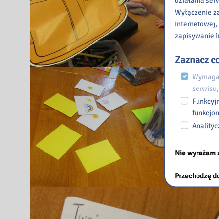
działania ser
Wyłączenie za
internetowej,
zapisywanie i
Zaznacz co
Wymagan
serwisu,
Funkcyjn
funkcjon
Analityc
Nie wyrażam 
Przechodzę do